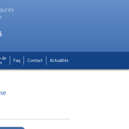
Jaurès
e
6
e de
Faq
Contact
Actualités
on
use