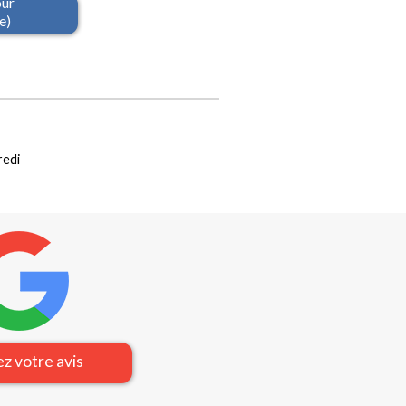
our
e)
redi
z votre avis