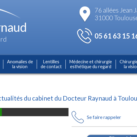
76 allées Jean 
31000 Toulous
naud
05 61 63 15 1
ard
Anomalies de
Lentilles
Médecine et chirurgie
Chirurgi
la vision
de contact
esthétique du regard
la visi
tualités du cabinet du Docteur Raynaud à Toulo
Se faire rappeler