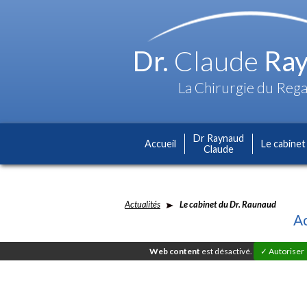
Dr.
Claude
Ray
La Chirurgie du Reg
Dr Raynaud
Accueil
Le cabinet
Claude
Actualités
Le cabinet du Dr. Raunaud
Ac
Web content
est désactivé.
✓ Autoriser