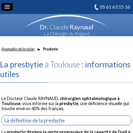
05 61 63 15 16
Dr.
Claude
Raynaud
La Chirurgie du Regard
Anomalies de la vision
Presbytie
La presbytie
à Toulouse
: informations
utiles
Le Docteur Claude RAYNAUD,
chirurgien ophtalmologique à
Toulouse
, vous informe sur la
presbytie
, une déficience visuelle qui
touche environ 40% des français.
La définition de la presbytie
La
presbytie désigne la perte progressive de la capacité de l’oeil à