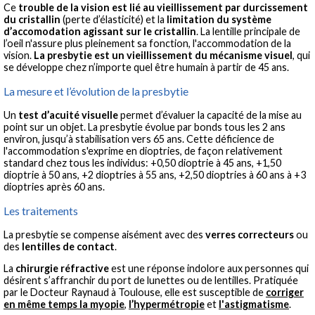
Ce
trouble de la vision est lié au vieillissement par durcissement
du cristallin
(perte d’élasticité) et la
limitation du système
d’accomodation agissant sur le cristallin
. La lentille principale de
l’oeil n'assure plus pleinement sa fonction, l'accommodation de la
vision.
La presbytie est un vieillissement du mécanisme visuel
, qui
se développe chez n’importe quel être humain à partir de 45 ans.
La mesure et l’évolution de la presbytie
Un
test d’acuité visuelle
permet d’évaluer la capacité de la mise au
point sur un objet. La presbytie évolue par bonds tous les 2 ans
environ, jusqu’à stabilisation vers 65 ans. Cette déficience de
l'accommodation s'exprime en dioptries, de façon relativement
standard chez tous les individus: +0,50 dioptrie à 45 ans, +1,50
dioptrie à 50 ans, +2 dioptries à 55 ans, +2,50 dioptries à 60 ans à +3
dioptries après 60 ans.
Les traitements
La presbytie se compense aisément avec des
verres correcteurs
ou
des
lentilles de contact
.
La
chirurgie réfractive
est une réponse indolore aux personnes qui
désirent s’affranchir du port de lunettes ou de lentilles. Pratiquée
par le Docteur Raynaud à Toulouse, elle est susceptible de
corriger
en même temps la myopie
,
l’hypermétropie
et
l'astigmatisme
.